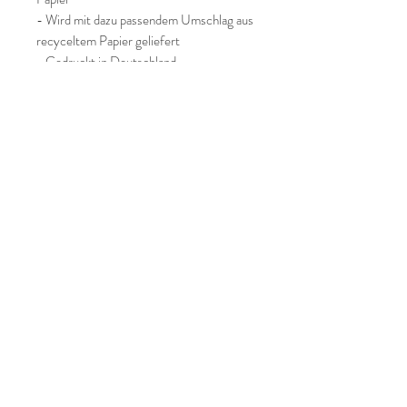
- Wird mit dazu passendem Umschlag aus
recyceltem Papier geliefert
- Gedruckt in Deutschland
Privacy Policy
Impressum
AGB
© Julia Then Design
Take a peek behind the scenes: