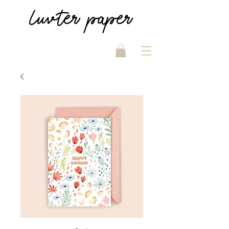
luvter
paper