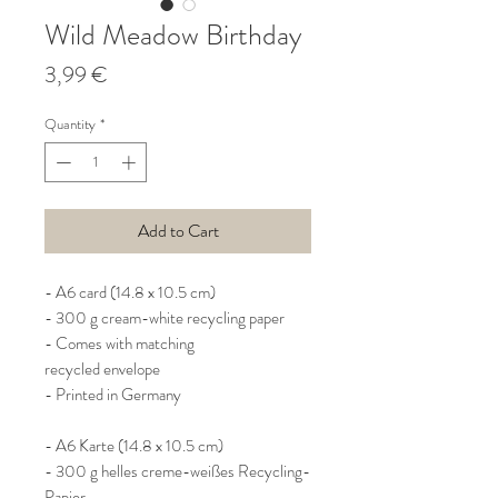
Wild Meadow Birthday
Price
3,99 €
Quantity
*
Add to Cart
- A6 card (14.8 x 10.5 cm)
- 300 g cream-white recycling paper
- Comes with matching
recycled envelope
- Printed in Germany
- A6 Karte (14.8 x 10.5 cm)
- 300 g helles creme-weißes Recycling-
Papier