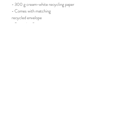
- 300 g cream-white recycling paper
- Comes with matching
recycled envelope
- Printed in Germany
Privacy Policy
Impressum
AGB
© Julia Then Design
Take a peek behind the scenes: