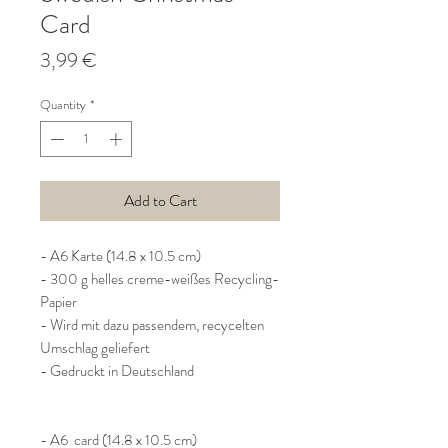
Card
Price
3,99 €
Quantity
*
Add to Cart
- A6 Karte (14.8 x 10.5 cm)
- 300 g helles creme-weißes Recycling-
Papier
- Wird mit dazu passendem, recycelten
Umschlag geliefert
- Gedruckt in Deutschland
- A6 card (14.8 x 10.5 cm)