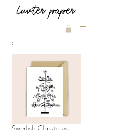
luvter
paper
Swedish Christmas