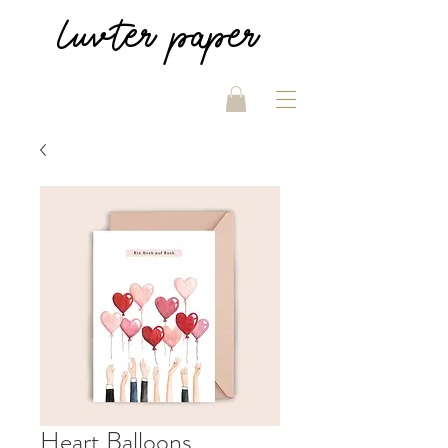
luvter
paper
Heart Balloons