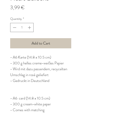
Price
3,99 €
Quantity
*
Add to Cart
- A6 Karte (14.8 x 10.5 cm)
- 300 g helles creme-weißes Papier
- Wird mit dazu passendem, recycelten
Umschlag in rosé geliefert
- Gedruckt in Deutschland
- A6 card (14.8 x 10.5 cm)
- 300 g cream-white paper
- Comes with matching