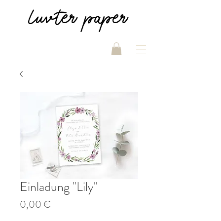
luvter
paper
Einladung "Lily"
Price
0,00 €