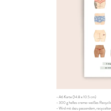
- A6 Karte (14.8 x 10.5 cm)
- 300 g helles creme-weißes Recycli
- Wird mit dazu passendem, recycelte