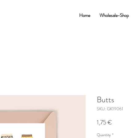
Home
Wholesale-Shop
Butts
SKU: GK19061
Price
1,75 €
Quantity
*