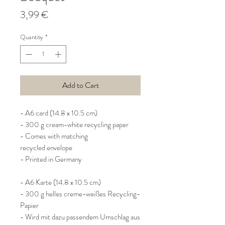
Price
3,99 €
Quantity
*
Add to Cart
- A6 card (14.8 x 10.5 cm)
- 300 g cream-white recycling paper
- Comes with matching
recycled envelope
- Printed in Germany
- A6 Karte (14.8 x 10.5 cm)
- 300 g helles creme-weißes Recycling-
Papier
- Wird mit dazu passendem Umschlag aus