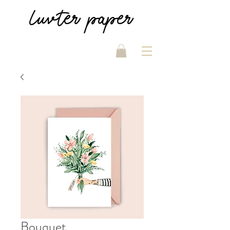
luvter
paper
Bouquet