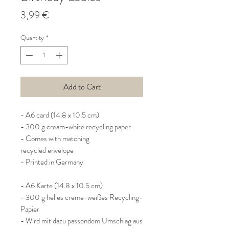
Price
3,99 €
Quantity
*
Add to Cart
- A6 card (14.8 x 10.5 cm)
- 300 g cream-white recycling paper
- Comes with matching
recycled envelope
- Printed in Germany
- A6 Karte (14.8 x 10.5 cm)
- 300 g helles creme-weißes Recycling-
Papier
- Wird mit dazu passendem Umschlag aus