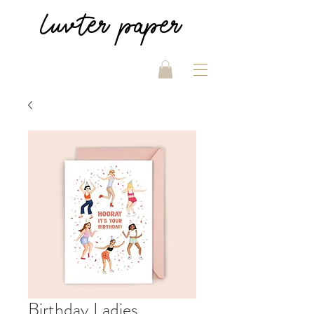
luvter
paper
Birthday Ladies